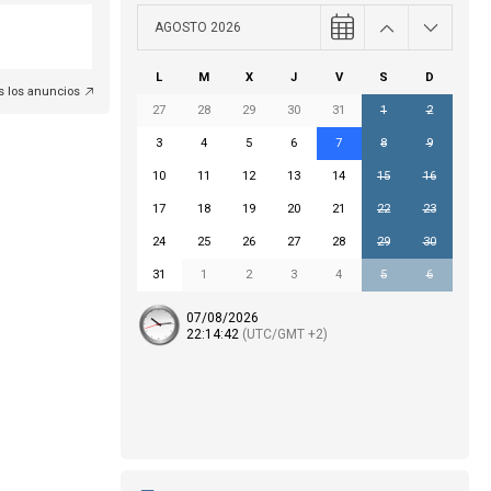
AGOSTO 2026
L
M
X
J
V
S
D
s los anuncios
27
28
29
30
31
1
2
3
4
5
6
7
8
9
10
11
12
13
14
15
16
17
18
19
20
21
22
23
24
25
26
27
28
29
30
31
1
2
3
4
5
6
07/08/2026
22:
14
:43
(UTC/GMT +2)